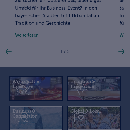
und
Sie suchen ein pulsierendes, lebendiges
Sie 
ch-
Umfeld für Ihr Business-Event? In den
tage
bayerischen Städten trifft Urbanität auf
In B
Tradition und Geschichte.
für I
Weiterlesen
Weit
1
/
5
Wirtschaft &
Tradition &
Expertise
Innovation
Business &
Global & Lokal
Connection