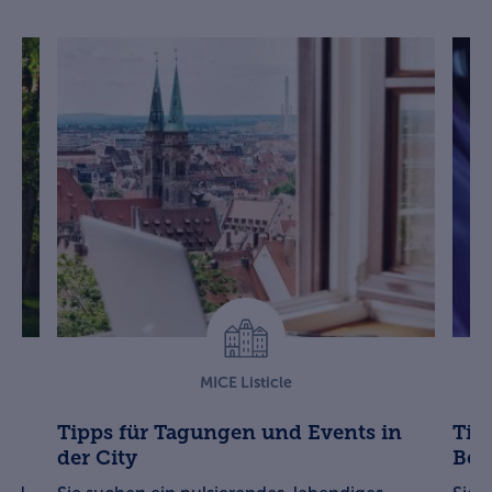
MICE Listicle
im
Tipps für Tagungen und Events in
Tip
der City
Ber